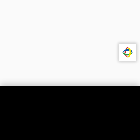
Model Mobil
ABOUT
Hyundai Ionic 5
Hyundai Story
Hyundai Creta
Hyundai Sponsorship
Hyundai Stargazer
Hyundai Indonesia
Hyundai Palisade
Privacy and Policy