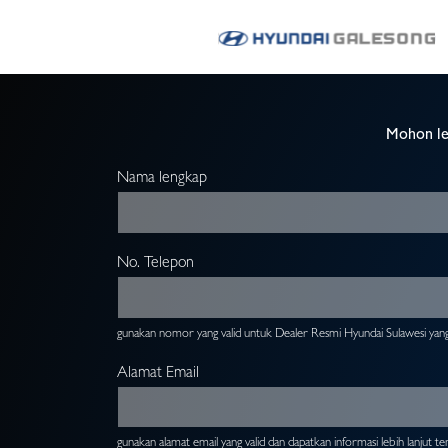
Mohon le
Nama lengkap
No. Telepon
gunakan nomor yang valid untuk Dealer Resmi Hyundai Sulawesi yan
Alamat Email
gunakan alamat email yang valid dan dapatkan informasi lebih lanjut t